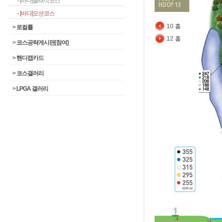
- [바다]클래식코스
- [바다]오션코스
10 홀
>
로컬룰
12 홀
>
코스공략게시판[참여]
>
핸디캡카드
>
코스갤러리
>
LPGA 갤러리